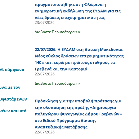
πραγματοποιήθηκε στη Φλώρινα η
ενημερωτική εκδήλωση της ΕΥΔΑΜ για τις
νέες δράσεις επιχειρηματικότητας
23/07/2026
Διαβάστε Περισσότερα » »
22/07/2026: Η ΕΥΔΑΜ στη Δυτική Μακεδονία:
Νέος κύκλος δράσεων επιχειρηματικότητας
140 εκατ. ευρώ με πρώτους σταθμούς τα
ν
Γρεβενά και την Καστοριά
ΙΜ, σύμφωνα
22/07/2026
ν
Διαβάστε Περισσότερα » »
να με τον
 υφιστάμενων
Πρόσκληση για την υποβολή πρότασης για
την υλοποίηση της πράξης «Δημιουργία
νέων και υπό
πολυχώρου ψυχαγωγίας Δήμου Γρεβενών»
στο Ειδικό Πρόγραμμα Δίκαιης
Αναπτυξιακής Μετάβασης
22/07/2026