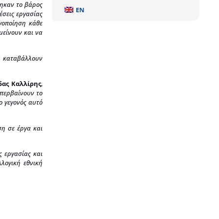
θηκαν το βάρος
EN
έσεις εργασίας
γοποίηση κάθε
μείνουν και να
υ καταβάλλουν
δας Καλλίρης
,
υπερβαίνουν το
ο γεγονός αυτό
ση σε έργα και
ς εργασίας και
λογική εθνική