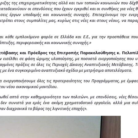
ριξης της επιχειρηματικότητας αλλά και των τοπικών κοινωνιών που δέχ
αταδεικνύουν οι επενδύσεις που έχουν εγκριθεί και οι συνθήκες για νέες θ
ήσεις έργων υποδομής και κοινωνικής συνοχής. Επιταχύνουμε την ενερ
τρέπει στους συμπολίτες μας, κυρίως στις νέες και στους νέους, να παρα
αι κάθε εμπλεκόμενο φορέα σε Ελλάδα και Ε.Ε., για την προσπάθεια πο
πτυξης, περιφερειακής και κοινωνικής συνοχής.»
Μετάβασης και Πρόεδρος της Επιτροπής Παρακολούθησης κ. Πελοπί
ν εισέλθει σε φάση ώριμης υλοποίησης, με ποσοστά ενεργοποίησης που 
γμένες πράξεις σε όλες τις Περιοχές Δίκαιης Αναπτυξιακής Μετάβασης. Τ
ς με ένα συγκεκριμένο αναπτυξιακό σχέδιο με μετρήσιμα αποτελέσματα.
θα ενεργοποιήσουμε όλες τις προτεραιότητες του Προγράμματος, με έμφα
του νέου οικονομικού μοντέλου.
θεί απτά στην καθημερινότητα των πολιτών», με επενδύσεις, νέες θέσει
εν συνιστά για εμάς ένα ακόμη χρηματοδοτικό εργαλείο, αλλά μια συλ
 διαχρονικά το βάρος της λιγνιτικής εποχής».