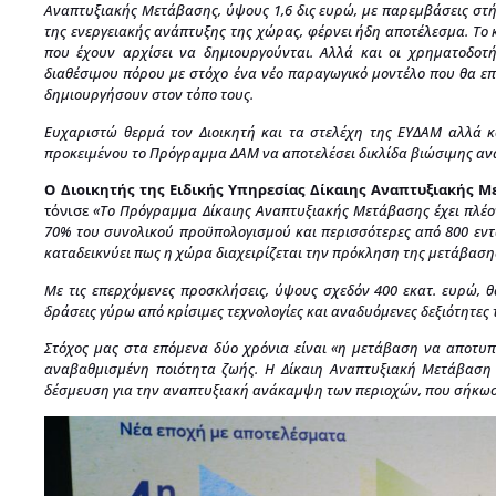
Αναπτυξιακής Μετάβασης, ύψους 1,6 δις ευρώ, με παρεμβάσεις στή
της ενεργειακής ανάπτυξης της χώρας, φέρνει ήδη αποτέλεσμα. Το κ
που έχουν αρχίσει να δημιουργούνται. Αλλά και οι χρηματοδοτ
διαθέσιμου πόρου με στόχο ένα νέο παραγωγικό μοντέλο που θα επι
δημιουργήσουν στον τόπο τους.
Ευχαριστώ θερμά τον Διοικητή και τα στελέχη της ΕΥΔΑΜ αλλά κ
προκειμένου το Πρόγραμμα ΔΑΜ να αποτελέσει δικλίδα βιώσιμης ανά
O Διοικητής της Ειδικής Υπηρεσίας Δίκαιης Αναπτυξιακής 
τόνισε
«Το Πρόγραμμα Δίκαιης Αναπτυξιακής Μετάβασης έχει πλέο
70% του συνολικού προϋπολογισμού και περισσότερες από 800 εντα
καταδεικνύει πως η χώρα διαχειρίζεται την πρόκληση της μετάβαση
Με τις επερχόμενες προσκλήσεις, ύψους σχεδόν 400 εκατ. ευρώ, 
δράσεις γύρω από κρίσιμες τεχνολογίες και αναδυόμενες δεξιότητες 
Στόχος μας στα επόμενα δύο χρόνια είναι «η μετάβαση να αποτυπω
αναβαθμισμένη ποιότητα ζωής. Η Δίκαιη Αναπτυξιακή Μετάβαση δ
δέσμευση για την αναπτυξιακή ανάκαμψη των περιοχών, που σήκωσαν