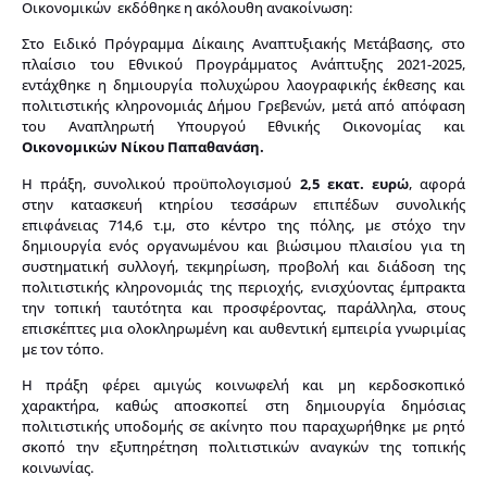
Οικονομικών εκδόθηκε η ακόλουθη ανακοίνωση:
Στο Ειδικό Πρόγραμμα Δίκαιης Αναπτυξιακής Μετάβασης, στο
πλαίσιο του Εθνικού Προγράμματος Ανάπτυξης 2021-2025,
εντάχθηκε η δημιουργία πολυχώρου λαογραφικής έκθεσης και
πολιτιστικής κληρονομιάς Δήμου Γρεβενών, μετά από απόφαση
του Αναπληρωτή Υπουργού Εθνικής Οικονομίας και
Οικονομικών Νίκου Παπαθανάση.
Η πράξη, συνολικού προϋπολογισμού
2,5 εκατ. ευρώ
, αφορά
στην κατασκευή κτηρίου τεσσάρων επιπέδων συνολικής
επιφάνειας 714,6 τ.μ, στο κέντρο της πόλης, με στόχο την
δημιουργία ενός οργανωμένου και βιώσιμου πλαισίου για τη
συστηματική συλλογή, τεκμηρίωση, προβολή και διάδοση της
πολιτιστικής κληρονομιάς της περιοχής, ενισχύοντας έμπρακτα
την τοπική ταυτότητα και προσφέροντας, παράλληλα, στους
επισκέπτες μια ολοκληρωμένη και αυθεντική εμπειρία γνωριμίας
με τον τόπο.
Η πράξη φέρει αμιγώς κοινωφελή και μη κερδοσκοπικό
χαρακτήρα, καθώς αποσκοπεί στη δημιουργία δημόσιας
πολιτιστικής υποδομής σε ακίνητο που παραχωρήθηκε με ρητό
σκοπό την εξυπηρέτηση πολιτιστικών αναγκών της τοπικής
κοινωνίας.