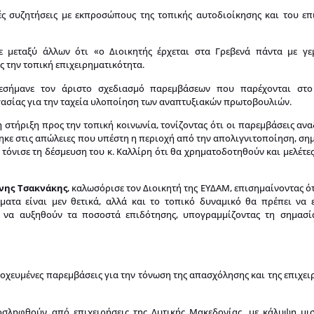
 συζητήσεις με εκπροσώπους της τοπικής αυτοδιοίκησης και του επ
σε μεταξύ άλλων ότι «ο Διοικητής έρχεται στα Γρεβενά πάντα με γε
ς την τοπική επιχειρηματικότητα.
πεσήμανε τον άριστο σχεδιασμό παρεμβάσεων που παρέχονται στο
γασίας για την ταχεία υλοποίηση των αναπτυξιακών πρωτοβουλιών.
τη στήριξη προς την τοπική κοινωνία, τονίζοντας ότι οι παρεμβάσεις αν
κε στις απώλειες που υπέστη η περιοχή από την απολιγνιτοποίηση, σημ
τόνισε τη δέσμευση του κ. Καλλίρη ότι θα χρηματοδοτηθούν και μελέτε
νης Τσακνάκης
, καλωσόρισε τον Διοικητή της ΕΥΔΑΜ, επισημαίνοντας ό
ματα είναι μεν θετικά, αλλά και το τοπικό δυναμικό θα πρέπει να 
ι να αυξηθούν τα ποσοστά επιδότησης, υπογραμμίζοντας τη σημασί
στοχευμένες παρεμβάσεις για την τόνωση της απασχόλησης και της επιχε
σληφθούν από επιχειρήσεις της Δυτικής Μακεδονίας, με κάλυψη μι