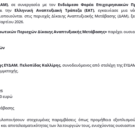
ΔΑΜ)
, σε συνεργασία με τον
Ενδιάμεσο Φορέα Επιχειρησιακών Π
ι την
Ελληνική Αναπτυξιακή Τράπεζα (ΕΑΤ)
, εγκαινίασε μια ν
οποιούνται στις περιοχές Δίκαιης Αναπτυξιακής Μετάβασης (ΔΑΜ), ξε
αρτίου 2026.
ρωτικών Περιοχών Δίκαιης Αναπτυξιακής Μετάβασης»
παρέχει ουσια
μών
ης ΕΥΔΑΜ
,
Πελοπίδας Καλλίρης
, συνοδευόμενος από στελέχη της ΕΥΔΑ
υμμετοχής.
26
00 ευρώ
τάβασης
 υλοποιήσουν στοχευμένες παρεμβάσεις όπως προμήθεια εξοπλισμού
αι αποτελεσματικότητας των λειτουργιών τους, ενισχύοντας ουσιαστικ