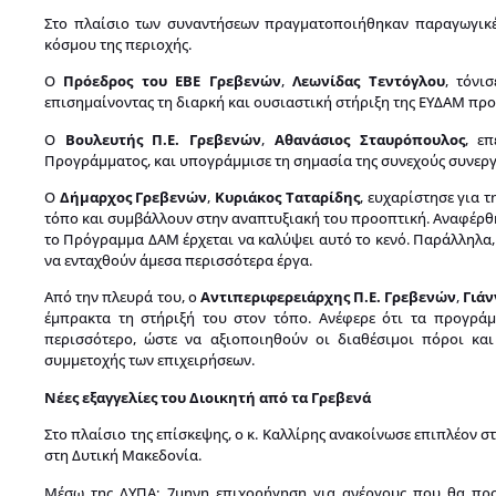
Στο πλαίσιο των συναντήσεων πραγματοποιήθηκαν παραγωγικές
κόσμου της περιοχής.
Ο
Πρόεδρος του ΕΒΕ Γρεβενών
,
Λεωνίδας Τεντόγλου
, τόνι
επισημαίνοντας τη διαρκή και ουσιαστική στήριξη της ΕΥΔΑΜ προ
Ο
Βουλευτής Π.Ε. Γρεβενών
,
Αθανάσιος Σταυρόπουλος
, ε
Προγράμματος, και υπογράμμισε τη σημασία της συνεχούς συνερ
Ο
Δήμαρχος Γρεβενών
,
Κυριάκος Ταταρίδης
, ευχαρίστησε για 
τόπο και συμβάλλουν στην αναπτυξιακή του προοπτική. Αναφέρθη
το Πρόγραμμα ΔΑΜ έρχεται να καλύψει αυτό το κενό. Παράλληλα, 
να ενταχθούν άμεσα περισσότερα έργα.
Από την πλευρά του, ο
Αντιπεριφερειάρχης Π.Ε. Γρεβενών
,
Γιάν
έμπρακτα τη στήριξή του στον τόπο. Ανέφερε ότι τα προγράμ
περισσότερο, ώστε να αξιοποιηθούν οι διαθέσιμοι πόροι κα
συμμετοχής των επιχειρήσεων.
Νέες εξαγγελίες του Διοικητή από τα Γρεβενά
Στο πλαίσιο της επίσκεψης, ο κ. Καλλίρης ανακοίνωσε επιπλέον 
στη Δυτική Μακεδονία.
Μέσω της ΔΥΠΑ: 7μηνη επιχορήγηση για ανέργους που θα προ