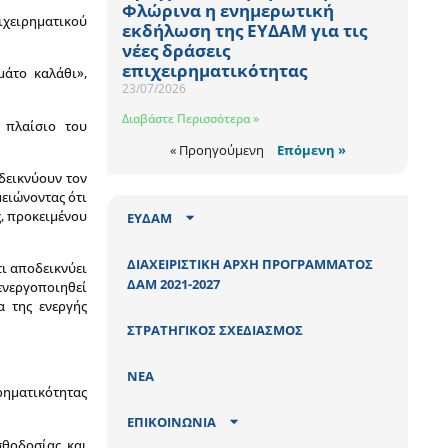
Φλώρινα η ενημερωτική
ιχειρηματικού
εκδήλωση της ΕΥΔΑΜ για τις
νέες δράσεις
επιχειρηματικότητας
μάτο καλάθι»,
23/07/2026
Διαβάστε Περισσότερα »
 πλαίσιο του
« Προηγούμενη
Επόμενη »
αδεικνύουν τον
ειώνοντας ότι
ς, προκειμένου
ΕΥΔΑΜ
ΔΙΑΧΕΙΡΙΣΤΙΚΗ ΑΡΧΗ ΠΡΟΓΡΑΜΜΑΤΟΣ
τι αποδεικνύει
ΔΑΜ 2021-2027
ενεργοποιηθεί
α της ενεργής
ΣΤΡΑΤΗΓΙΚΟΣ ΣΧΕΔΙΑΣΜΟΣ
ΝΕΑ
ιρηματικότητας
ΕΠΙΚΟΙΝΩΝΙΑ
σθοδοσίας και