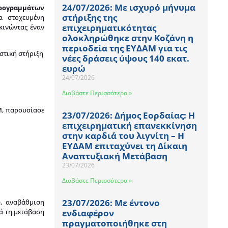
24/07/2026: Με ισχυρό μήνυμα
ρογραμμάτων
στήριξης της
έα στοχευμένη
επιχειρηματικότητας
κινώντας έναν
ολοκληρώθηκε στην Κοζάνη η
περιοδεία της ΕΥΔΑΜ για τις
στική στήριξη
νέες δράσεις ύψους 140 εκατ.
ευρώ
24/07/2026
Διαβάστε Περισσότερα »
Μ, παρουσίασε
23/07/2026: Δήμος Εορδαίας: Η
επιχειρηματική επανεκκίνηση
στην καρδιά του λιγνίτη – Η
ΕΥΔΑΜ επιταχύνει τη Δίκαιη
Αναπτυξιακή Μετάβαση
23/07/2026
Διαβάστε Περισσότερα »
23/07/2026: Με έντονο
, αναβάθμιση
ενδιαφέρον
ά τη μετάβαση
πραγματοποιήθηκε στη