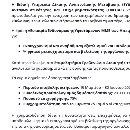
Η
Ειδική Υπηρεσία Δίκαιης Αναπτυξιακής Μετάβασης (ΕΥ
Ανταγωνιστικότητας και Επιχειρηματικότητας (ΕΦΕΠΑΕ)
κα
πρωτοβουλία για την ενίσχυση των επιχειρήσεων που δραστηρι
κύκλο ενημερωτικών συναντήσεων από τα Γρεβενά τη Δευτέρα, 2 Μ
Η δράση
«Ευκαιρία Ενδυνάμωσης Υφιστάμενων ΜΜΕ των Ηπει
για:
Εκσυγχρονισμό και αναβάθμιση εξοπλισμού και υποδο
Ψηφιακό μετασχηματισμό και βελτίωση της οργάνωσης
Κατά την επίσκεψη στο
Επιμελητήριο Γρεβενών
, ο
Διοικητής τ
αναλυτικά τα χαρακτηριστικά της δράσης και τις προϋποθέσεις σ
Τα κύρια σημεία της δράσης περιλαμβάνουν:
Περίοδο υποβολής αιτήσεων:
19 Μαρτίου – 30 Ιουνίου 20
Συνολικός προϋπολογισμός δημόσιας δαπάνης:
20.000.0
Ποσοστό επιχορήγησης:
75%
Συγχρηματοδότηση
από το Ευρωπαϊκό Ταμείο Δίκαιης Με
Η χρηματοδότηση δίνει τη δυνατότητα στις επιχειρήσεις να
υποδομών, ψηφιακό εκσυγχρονισμό και βελτίωση της οργάνωσης κ
της τοπικής οικονομίας σε ένα νέο, βιώσιμο παραγωγικό μοντέλο.